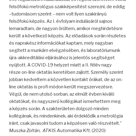
felsőfokú metrológus szakképesítést szerezni, de eddig
–tudomásom szerint – nem volt ilyen szakirányú
felsőfokú képzés. Az I. évfolyam indulásáról sajnos
lemaradtam, de nagyon örültem, amikor meghirdetésre
került a következő képzés. Az előadások során részletes
és naprakész információkat kaptam, mely nagyban
segített a munkám elvégzésében, és laboratóriumunk
újra-akkreditálási eljárásához is jelentős segítséget
nyújtott. A COVID-19 helyzet miatt a II. félév nagy
része on-line oktatás keretében zajlott. Személy szerint
jobban kedveltem a közvetlen kontakt órákat, de az on-
line oktatás is profi módon került megszervezésre.
Végül, de nem utolsó sorban, az elmúlt évben kiváló
oktatókat, és nagyszerű kollégákat ismerhettem meg
a képzés során. A szakterületen dolgozó minden
kollégának, és mindenkinek, aki érdeklődik a metrológia
iránt, csak javasolni tudom a képzésen való részvételt.”
Muszka Zoltán, ATKIS Automatika Kft.
(2020)