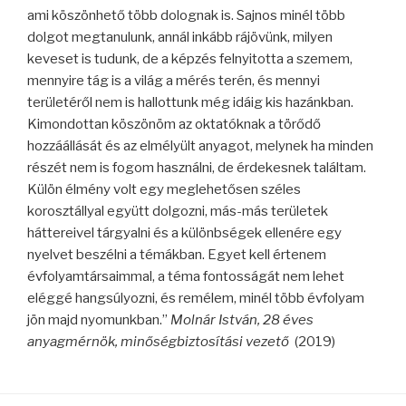
ami köszönhető több dolognak is. Sajnos minél több
dolgot megtanulunk, annál inkább rájövünk, milyen
keveset is tudunk, de a képzés felnyitotta a szemem,
mennyire tág is a világ a mérés terén, és mennyi
területéről nem is hallottunk még idáig kis hazánkban.
Kimondottan köszönöm az oktatóknak a törődő
hozzáállását és az elmélyült anyagot, melynek ha minden
részét nem is fogom használni, de érdekesnek találtam.
Külön élmény volt egy meglehetősen széles
korosztállyal együtt dolgozni, más-más területek
háttereivel tárgyalni és a különbségek ellenére egy
nyelvet beszélni a témákban. Egyet kell értenem
évfolyamtársaimmal, a té
ma
fontosságát nem lehet
eléggé hangsúlyozni, és remélem, minél több évfolyam
jön majd nyomunkban.”
Molnár István, 28 éves
anyagmérnö
k
, minőségbiztosítási vezető
(2019)