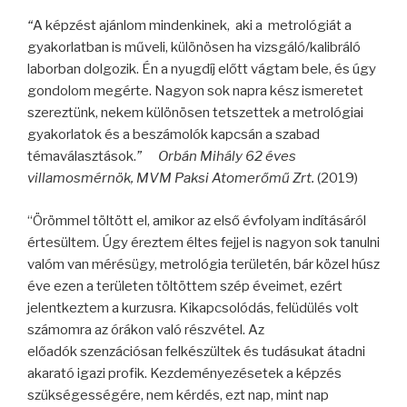
“
A képzést ajánlom mindenkinek, aki a metrológiát a
gyakorlatban is műveli, különösen ha vizsgáló/kalibráló
laborban dolgozik. Én a nyugdíj előtt vágtam bele, és úgy
gondolom megérte. Nagyon sok napra kész ismeretet
szereztünk, nekem különösen tetszettek a metrológiai
gyakorlatok és a beszámolók kapcsán a szabad
témaválasztások.
”
Orbán Mihály 62 éves
villamosmérnök, MVM Paksi Atomerőmű Zrt.
(2019)
“Örömmel töltött el, amikor az első évfolyam indításáról
értesültem. Úgy éreztem éltes fejjel is nagyon sok tanulni
valóm van mérésügy, metrológia területén, bár
k
özel húsz
éve ezen a területen töltöttem szép éveimet, ezért
jelentkeztem a kurzusra. Kikapcsolódás, felüdülés volt
számomra az órákon való részvétel. Az
előadó
k
szenzációsan felkészültek és tudásukat átadni
akarató igazi profik. Kezdeményezésetek a
k
épzés
szükségességére, nem
k
érdés, ezt nap, mint nap