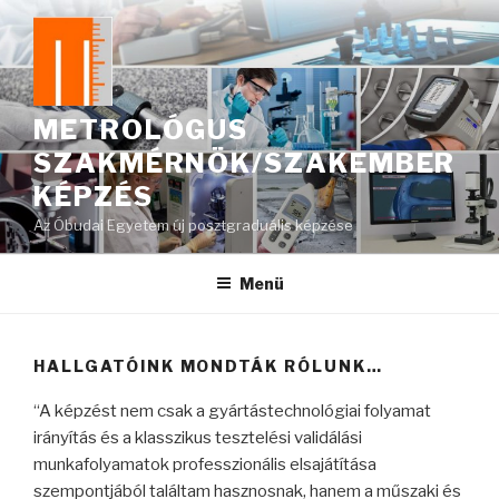
Tartalomhoz
METROLÓGUS
SZAKMÉRNÖK/SZAKEMBER
KÉPZÉS
Az Óbudai Egyetem új posztgraduális képzése
Menü
HALLGATÓINK MONDTÁK RÓLUNK…
“A
k
épzést nem csak a gyártástechnológiai folyamat
irányítás és a klasszikus tesztelési validálási
munkafolyamatok professzionális elsajátítása
szempontjából találtam hasznosnak, hanem a műszaki és