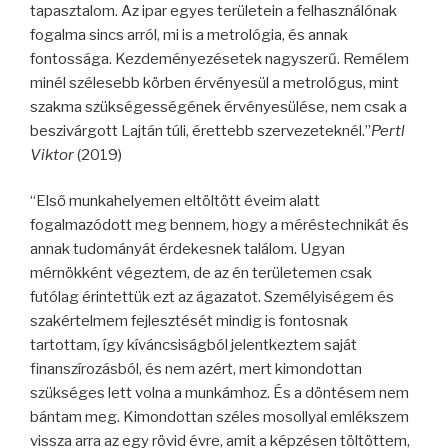
tapasztalom. Az ipar egyes területein a felhasználónak
fogalma sincs arról, mi is a metrológia, és annak
fontossága. Kezdeményezésetek nagyszerű. Remélem
minél szélesebb
k
örben érvényesül a metrológus, mint
szakma szükségességének érvényesülése, nem csak a
beszivárgott Lajtán túli, érettebb szervezeteknél.”
Pertl
Viktor
(2019)
“Első munkahelyemen eltöltött éveim alatt
fogalmazódott meg bennem, hogy a méréstechnikát és
annak tudományát érdekesnek találom. Ugyan
mérnökként végeztem, de az én területemen csak
futólag érintettük ezt az ágazatot. Személyiségem és
szakértelmem fejlesztését mindig is fontosnak
tartottam, így kíváncsiságból jelentkeztem saját
finanszírozásból, és nem azért, mert kimondottan
szükséges lett volna a munkámhoz. És a döntésem nem
bántam meg. Kimondottan széles mosollyal emlékszem
vissza arra az egy rövid évre, amit a képzésen töltöttem,