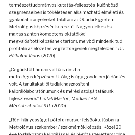
természettudományos kutatás-fejlesztés
k
ülönböző
szegmenseiben is tö
k
életesen alkalmazható elméleti és
gyakorlati irányelveket találtam az Óbudai Egyetem
Metrológus
k
épzésén keresztül. Nagyon lelkes és
magas szinten kompetens oktatókkal
megvalósított
k
épzésnek tartom, melyből mindenki tud
profitálni az előzetes végzettségének megfelelően.”
Dr.
Pálhalmi János
(2020)
„Cégünktől hárman vettünk részt a
metrológus képzésen. Utólag is úgy gondolom jó döntés
volt. A tanultakat jól tudjuk hasznosítani
kalibrálólaboratóriumunk és mérési szolgáltatásunk
fejlesztésére.”
Lipták Márton, Medián L+G
Méréstechnikai Kft.
(2020)
„Régi hiányosságot pótol a magyar felsőoktatásban a
Metrológus szakember / szakmérnök képzés. Közel 20
éve foglalkozom kalibrálással, és régóta szerettem volna